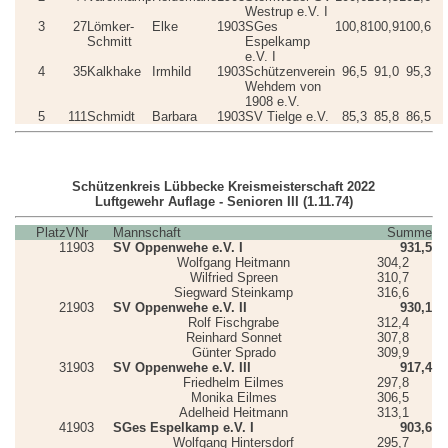
Westrup e.V. I
3
27
Lömker-
Elke
1903
SGes
100,8
100,9
100,6
Schmitt
Espelkamp
e.V. I
4
35
Kalkhake
Irmhild
1903
Schützenverein
96,5
91,0
95,3
Wehdem von
1908 e.V.
5
111
Schmidt
Barbara
1903
SV Tielge e.V.
85,3
85,8
86,5
Schützenkreis Lübbecke Kreismeisterschaft 2022
Luftgewehr Auflage - Senioren III (1.11.74)
Platz
VNr
Mannschaft
Summe
1
1903
SV Oppenwehe e.V. I
931,5
Wolfgang Heitmann
304,2
Wilfried Spreen
310,7
Siegward Steinkamp
316,6
2
1903
SV Oppenwehe e.V. II
930,1
Rolf Fischgrabe
312,4
Reinhard Sonnet
307,8
Günter Sprado
309,9
3
1903
SV Oppenwehe e.V. III
917,4
Friedhelm Eilmes
297,8
Monika Eilmes
306,5
Adelheid Heitmann
313,1
4
1903
SGes Espelkamp e.V. I
903,6
Wolfgang Hintersdorf
295,7