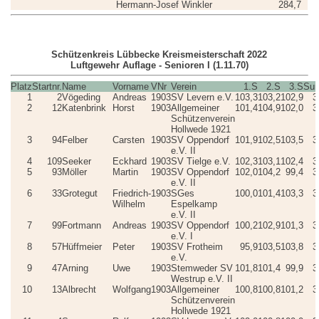
Hermann-Josef Winkler
284,7
Schützenkreis Lübbecke Kreismeisterschaft 2022
Luftgewehr Auflage - Senioren I (1.11.70)
Platz
Startnr.
Name
Vorname
VNr
Verein
1.S
2.S
3.S
Su
1
2
Vögeding
Andreas
1903
SV Levern e.V.
103,3
103,2
102,9
3
2
12
Katenbrink
Horst
1903
Allgemeiner
101,4
104,9
102,0
3
Schützenverein
Hollwede 1921
3
94
Felber
Carsten
1903
SV Oppendorf
101,9
102,5
103,5
3
e.V. II
4
109
Seeker
Eckhard
1903
SV Tielge e.V.
102,3
103,1
102,4
3
5
93
Möller
Martin
1903
SV Oppendorf
102,0
104,2
99,4
3
e.V. II
6
33
Grotegut
Friedrich-
1903
SGes
100,0
101,4
103,3
3
Wilhelm
Espelkamp
e.V. II
7
99
Fortmann
Andreas
1903
SV Oppendorf
100,2
102,9
101,3
3
e.V. I
8
57
Hüffmeier
Peter
1903
SV Frotheim
95,9
103,5
103,8
3
e.V.
9
47
Arning
Uwe
1903
Stemweder SV
101,8
101,4
99,9
3
Westrup e.V. II
10
13
Albrecht
Wolfgang
1903
Allgemeiner
100,8
100,8
101,2
3
Schützenverein
Hollwede 1921