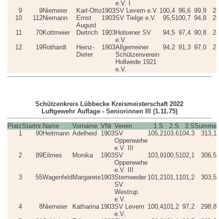
e.V. I
9
9
Niemeier
Karl-Otto
1903
SV Levern e.V.
100,4
96,6
99,9
29
10
112
Niemann
Ernst
1903
SV Tielge e.V.
95,5
100,7
94,8
29
August
11
70
Kottmeier
Dietrich
1903
Holsener SV
94,5
97,4
90,8
28
e.V.
12
19
Rothardt
Heinz-
1903
Allgemeiner
94,2
91,3
97,0
28
Dieter
Schützenverein
Hollwede 1921
e.V.
Schützenkreis Lübbecke Kreismeisterschaft 2022
Luftgewehr Auflage - Seniorinnen III (1.11.75)
Platz
Startnr.
Name
Vorname
VNr
Verein
1.S
2.S
3.S
Summe
1
90
Heitmann
Adelheid
1903
SV
105,2
103,6
104,3
313,1
Oppenwehe
e.V. III
2
89
Eilmes
Monika
1903
SV
103,9
100,5
102,1
306,5
Oppenwehe
e.V. III
3
55
Wagenfeld
Margarete
1903
Stemweder
101,2
101,1
101,2
303,5
SV
Westrup
e.V.
4
8
Niemeier
Katharina
1903
SV Levern
100,4
101,2
97,2
298,8
e.V.