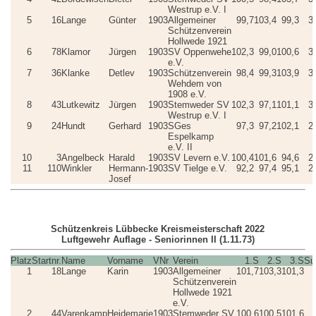
Westrup e.V. I
5
16
Lange
Günter
1903
Allgemeiner
99,7
103,4
99,3
3
Schützenverein
Hollwede 1921
6
78
Klamor
Jürgen
1903
SV Oppenwehe
102,3
99,0
100,6
3
e.V.
7
36
Klanke
Detlev
1903
Schützenverein
98,4
99,3
103,9
3
Wehdem von
1908 e.V.
8
43
Lutkewitz
Jürgen
1903
Stemweder SV
102,3
97,1
101,1
3
Westrup e.V. I
9
24
Hundt
Gerhard
1903
SGes
97,3
97,2
102,1
2
Espelkamp
e.V. II
10
3
Angelbeck
Harald
1903
SV Levern e.V.
100,4
101,6
94,6
2
11
110
Winkler
Hermann-
1903
SV Tielge e.V.
92,2
97,4
95,1
2
Josef
Schützenkreis Lübbecke Kreismeisterschaft 2022
Luftgewehr Auflage - Seniorinnen II (1.11.73)
Platz
Startnr.
Name
Vorname
VNr
Verein
1.S
2.S
3.S
S
1
18
Lange
Karin
1903
Allgemeiner
101,7
103,3
101,3
Schützenverein
Hollwede 1921
e.V.
2
44
Varenkamp
Heidemarie
1903
Stemweder SV
100,6
100,5
101,6