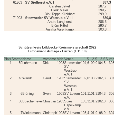
6
1903
SV Sielhorst e.V. I
887,3
Carsten Jekel
287,7
Dierk Meier
299,7
Dirk Tappe-Klinkhart
299,9
7
1903
Stemweder SV Westrup e.V. II
880,8
Andre Langhorst
286,3
Björn Rittel
290,7
Annika Varenkamp
303,8
Schützenkreis Lübbecke Kreismeisterschaft 2022
Luftgewehr Auflage - Herren (1.11.10)
Platz
Startnr.
Name
Vorname
VNr
Verein
1.S
2.S
3.S
Summ
1
50
Lahrmann
Dirk
1903
Stemweder
104,6
99,0
104,5
308
SV
Westrup
e.V. I
2
48
Wandt
Gerrit
1903
Stemweder
102,0
103,2
102,3
307
SV
Westrup
e.V. I
3
6
Brüning
Sven
1903
SV Levern
101,1
101,3
104,3
306
e.V.
4
30
Böschemeyer
Christian
1903
SGes
103,3
101,2
102,0
306
Espelkamp
e.V.
5
7
Winkelmann
Christoph
1903
SV Levern
103,4
101,9
98,9
304