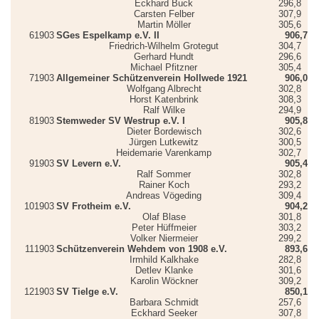
Eckhard Buck
296,8
Carsten Felber
307,9
Martin Möller
305,6
6
1903
SGes Espelkamp e.V. II
906,7
Friedrich-Wilhelm Grotegut
304,7
Gerhard Hundt
296,6
Michael Pfitzner
305,4
7
1903
Allgemeiner Schützenverein Hollwede 1921
906,0
Wolfgang Albrecht
302,8
Horst Katenbrink
308,3
Ralf Wilke
294,9
8
1903
Stemweder SV Westrup e.V. I
905,8
Dieter Bordewisch
302,6
Jürgen Lutkewitz
300,5
Heidemarie Varenkamp
302,7
9
1903
SV Levern e.V.
905,4
Ralf Sommer
302,8
Rainer Koch
293,2
Andreas Vögeding
309,4
10
1903
SV Frotheim e.V.
904,2
Olaf Blase
301,8
Peter Hüffmeier
303,2
Volker Niermeier
299,2
11
1903
Schützenverein Wehdem von 1908 e.V.
893,6
Irmhild Kalkhake
282,8
Detlev Klanke
301,6
Karolin Wöckner
309,2
12
1903
SV Tielge e.V.
850,1
Barbara Schmidt
257,6
Eckhard Seeker
307,8