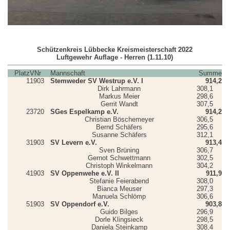
Schützenkreis Lübbecke Kreismeisterschaft 2022
Luftgewehr Auflage - Herren (1.11.10)
Platz
VNr
Mannschaft
Summe
1
1903
Stemweder SV Westrup e.V. I
914,2
Dirk Lahrmann
308,1
Markus Meier
298,6
Gerrit Wandt
307,5
2
3720
SGes Espelkamp e.V.
914,2
Christian Böschemeyer
306,5
Bernd Schäfers
295,6
Susanne Schäfers
312,1
3
1903
SV Levern e.V.
913,4
Sven Brüning
306,7
Gernot Schwettmann
302,5
Christoph Winkelmann
304,2
4
1903
SV Oppenwehe e.V. II
911,9
Stefanie Feierabend
308,0
Bianca Meuser
297,3
Manuela Schlömp
306,6
5
1903
SV Oppendorf e.V.
903,8
Guido Bilges
296,9
Dorle Klingsieck
298,5
Daniela Steinkamp
308,4