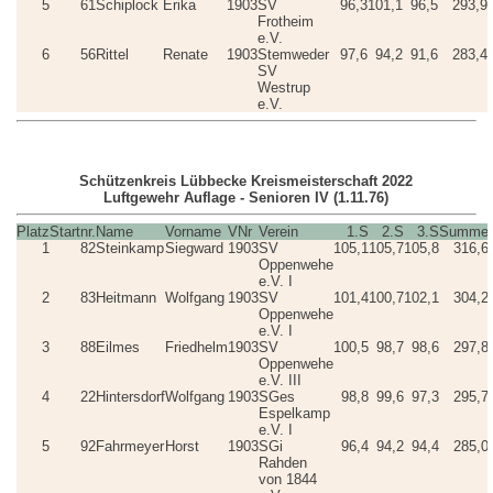
5
61
Schiplock
Erika
1903
SV
96,3
101,1
96,5
293,9
Frotheim
e.V.
6
56
Rittel
Renate
1903
Stemweder
97,6
94,2
91,6
283,4
SV
Westrup
e.V.
Schützenkreis Lübbecke Kreismeisterschaft 2022
Luftgewehr Auflage - Senioren IV (1.11.76)
Platz
Startnr.
Name
Vorname
VNr
Verein
1.S
2.S
3.S
Summe
1
82
Steinkamp
Siegward
1903
SV
105,1
105,7
105,8
316,6
Oppenwehe
e.V. I
2
83
Heitmann
Wolfgang
1903
SV
101,4
100,7
102,1
304,2
Oppenwehe
e.V. I
3
88
Eilmes
Friedhelm
1903
SV
100,5
98,7
98,6
297,8
Oppenwehe
e.V. III
4
22
Hintersdorf
Wolfgang
1903
SGes
98,8
99,6
97,3
295,7
Espelkamp
e.V. I
5
92
Fahrmeyer
Horst
1903
SGi
96,4
94,2
94,4
285,0
Rahden
von 1844