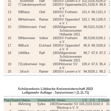
11
4
Sommer
Ralf
1903
SV Levern e.V.
102,0
100,8
100,0
3
12
77
Jakobmeyer
Axel
1903
SV Oppenwehe
101,5
100,9
99,8
3
e.V.
13
59
Blase
Olaf
1903
SV Frotheim
101,4
99,1
101,3
3
e.V.
14
98
Heitmann
Rainer
1903
SV Oppendorf
102,1
99,1
100,0
3
e.V. I
15
15
Wehrmann
Fred
1903
Allgemeiner
98,5
101,5
100,7
3
Schützenverein
Hollwede 1921
16
58
Niermeier
Volker
1903
SV Frotheim
98,5
100,6
100,1
2
e.V.
17
96
Buck
Eckhard
1903
SV Oppendorf
96,9
99,3
100,6
2
e.V. II
18
14
Wilke
Ralf
1903
Allgemeiner
99,7
97,9
97,3
2
Schützenverein
Hollwede 1921
19
72
Lütkemeier
Ingo
1903
Holsener SV
100,4
97,6
95,4
2
e.V.
20
1
Koch
Rainer
1903
SV Levern e.V.
94,9
100,1
98,2
2
Schützenkreis Lübbecke Kreismeisterschaft 2022
Luftgewehr Auflage - Seniorinnen I (1.11.71)
Platz
Startnr.
Name
Vorname
VNr
Verein
1.S
2.S
3.S
Sum
1
46
Arning
Sylke
1903
Stemweder SV
104,2
103,6
102,4
310
Westrup e.V. II