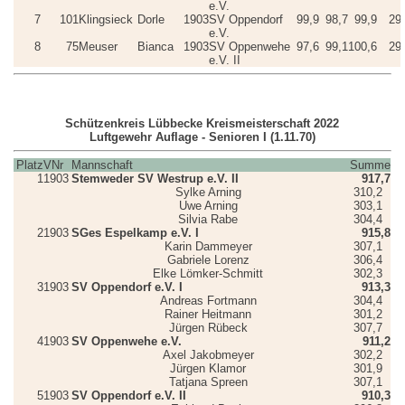
e.V.
7
101
Klingsieck
Dorle
1903
SV Oppendorf
99,9
98,7
99,9
29
e.V.
8
75
Meuser
Bianca
1903
SV Oppenwehe
97,6
99,1
100,6
29
e.V. II
Schützenkreis Lübbecke Kreismeisterschaft 2022
Luftgewehr Auflage - Senioren I (1.11.70)
Platz
VNr
Mannschaft
Summe
1
1903
Stemweder SV Westrup e.V. II
917,7
Sylke Arning
310,2
Uwe Arning
303,1
Silvia Rabe
304,4
2
1903
SGes Espelkamp e.V. I
915,8
Karin Dammeyer
307,1
Gabriele Lorenz
306,4
Elke Lömker-Schmitt
302,3
3
1903
SV Oppendorf e.V. I
913,3
Andreas Fortmann
304,4
Rainer Heitmann
301,2
Jürgen Rübeck
307,7
4
1903
SV Oppenwehe e.V.
911,2
Axel Jakobmeyer
302,2
Jürgen Klamor
301,9
Tatjana Spreen
307,1
5
1903
SV Oppendorf e.V. II
910,3