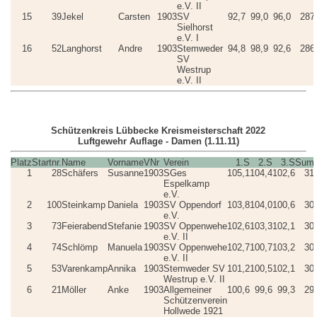
e.V. II
15
39
Jekel
Carsten
1903
SV
92,7
99,0
96,0
287
Sielhorst
e.V. I
16
52
Langhorst
Andre
1903
Stemweder
94,8
98,9
92,6
286
SV
Westrup
e.V. II
Schützenkreis Lübbecke Kreismeisterschaft 2022
Luftgewehr Auflage - Damen (1.11.11)
Platz
Startnr.
Name
Vorname
VNr
Verein
1.S
2.S
3.S
Sum
1
28
Schäfers
Susanne
1903
SGes
105,1
104,4
102,6
31
Espelkamp
e.V.
2
100
Steinkamp
Daniela
1903
SV Oppendorf
103,8
104,0
100,6
30
e.V.
3
73
Feierabend
Stefanie
1903
SV Oppenwehe
102,6
103,3
102,1
30
e.V. II
4
74
Schlömp
Manuela
1903
SV Oppenwehe
102,7
100,7
103,2
30
e.V. II
5
53
Varenkamp
Annika
1903
Stemweder SV
101,2
100,5
102,1
30
Westrup e.V. II
6
21
Möller
Anke
1903
Allgemeiner
100,6
99,6
99,3
29
Schützenverein
Hollwede 1921