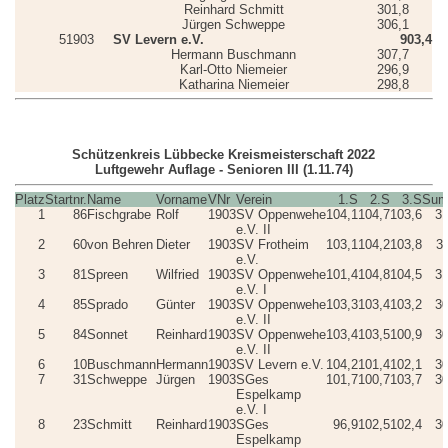
Reinhard Schmitt
301,8
Jürgen Schweppe
306,1
5
1903
SV Levern e.V.
903,4
Hermann Buschmann
307,7
Karl-Otto Niemeier
296,9
Katharina Niemeier
298,8
Schützenkreis Lübbecke Kreismeisterschaft 2022
Luftgewehr Auflage - Senioren III (1.11.74)
Platz
Startnr.
Name
Vorname
VNr
Verein
1.S
2.S
3.S
Su
1
86
Fischgrabe
Rolf
1903
SV Oppenwehe
104,1
104,7
103,6
31
e.V. II
2
60
von Behren
Dieter
1903
SV Frotheim
103,1
104,2
103,8
3
e.V.
3
81
Spreen
Wilfried
1903
SV Oppenwehe
101,4
104,8
104,5
31
e.V. I
4
85
Sprado
Günter
1903
SV Oppenwehe
103,3
103,4
103,2
30
e.V. II
5
84
Sonnet
Reinhard
1903
SV Oppenwehe
103,4
103,5
100,9
30
e.V. II
6
10
Buschmann
Hermann
1903
SV Levern e.V.
104,2
101,4
102,1
30
7
31
Schweppe
Jürgen
1903
SGes
101,7
100,7
103,7
30
Espelkamp
e.V. I
8
23
Schmitt
Reinhard
1903
SGes
96,9
102,5
102,4
30
Espelkamp